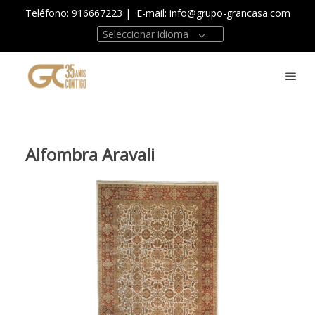
Teléfono: 916667223
| E-mail:
info@grupo-grancasa.com
Seleccionar idioma
Alfombra Aravali