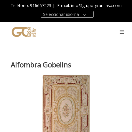
Teléfono: 916667223
| E-mail:
info@grupo-grancasa.com
Seleccionar idioma
Alfombra Gobelins