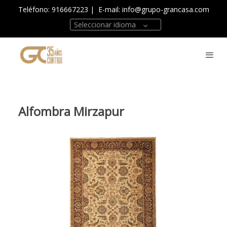
Teléfono: 916667223
| E-mail:
info@grupo-grancasa.com
Seleccionar idioma
Alfombra Mirzapur