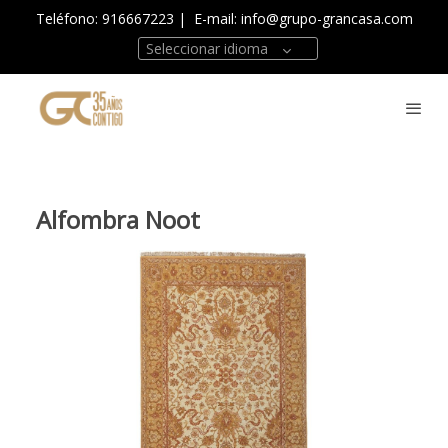
Teléfono: 916667223
| E-mail:
info@grupo-grancasa.com
Seleccionar idioma
Alfombra Noot