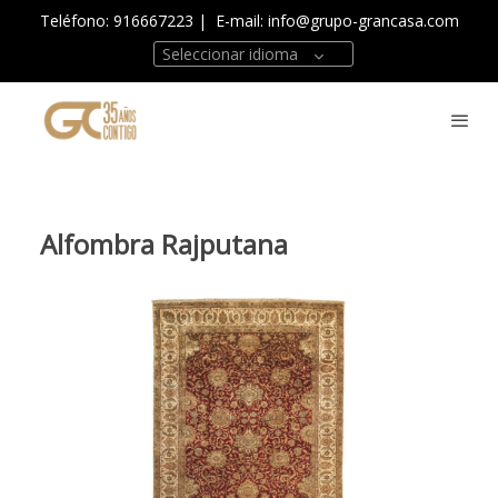
Teléfono: 916667223
| E-mail:
info@grupo-grancasa.com
Seleccionar idioma
Alfombra Rajputana