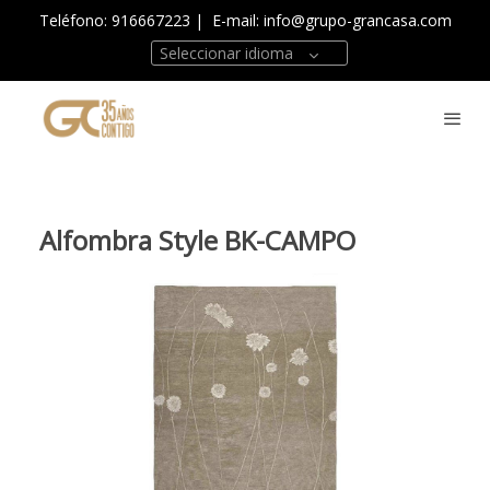
Teléfono: 916667223
| E-mail:
info@grupo-grancasa.com
Seleccionar idioma
Alfombra Style BK-CAMPO