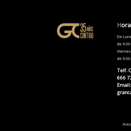
H
ora
De Lune
de 9:00
Viernes
de 9:00
Telf. 
666 7
Email:
granc
Avis