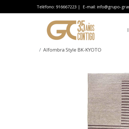
Teléfono: 916667223
| E-mail:
info@grupo-gra
Alfombra Style BK-KYOTO