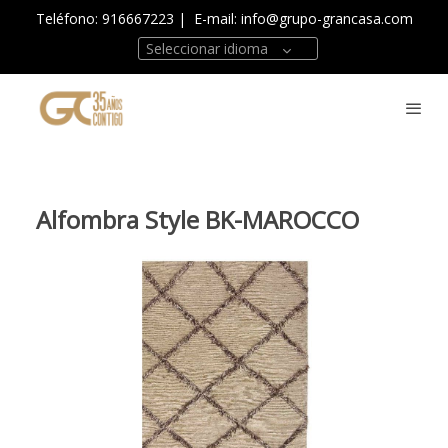
Teléfono: 916667223
| E-mail:
info@grupo-grancasa.com
Seleccionar idioma
Alfombra Style BK-MAROCCO