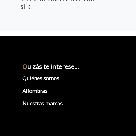
silk
Q
uizás te interese...
Quiénes somos
Alfombras
Nuestras marcas