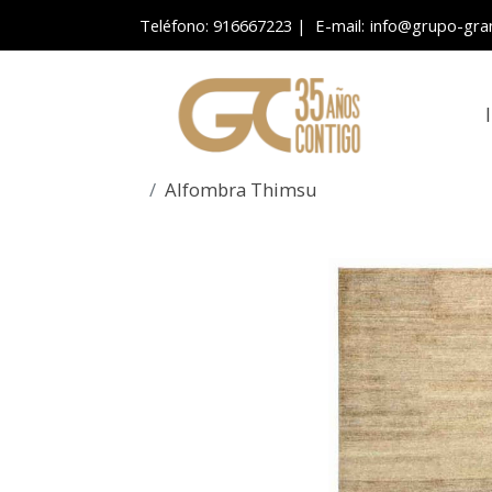
Teléfono: 916667223
| E-mail:
info@grupo-gra
Alfombra Thimsu