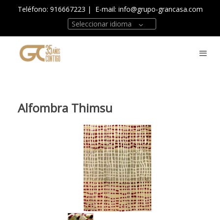
Teléfono: 916667223
| E-mail:
info@grupo-grancasa.com
Seleccionar idioma
Alfombra Thimsu