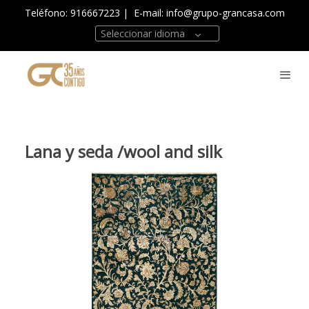
Teléfono: 916667223
| E-mail:
info@grupo-grancasa.com
Seleccionar idioma
Lana y seda /wool and silk