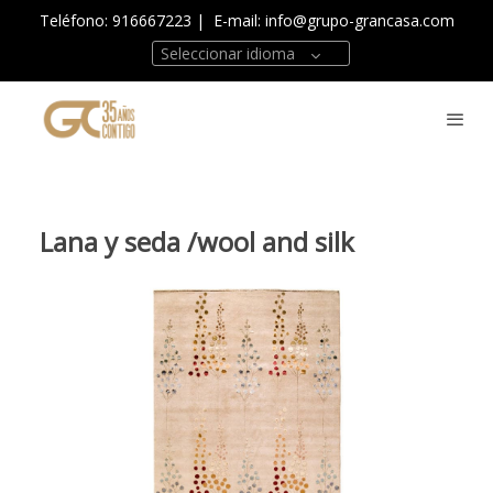
Teléfono: 916667223
| E-mail:
info@grupo-grancasa.com
Seleccionar idioma
Lana y seda /wool and silk