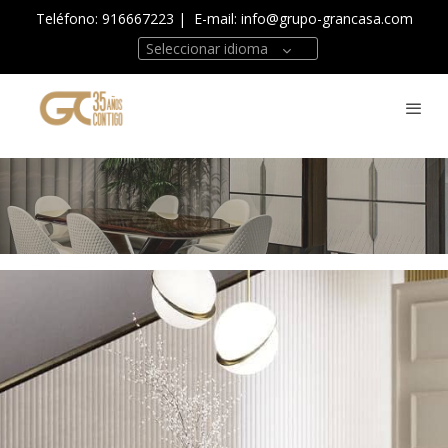
Teléfono: 916667223
| E-mail:
info@grupo-grancasa.com
Seleccionar idioma