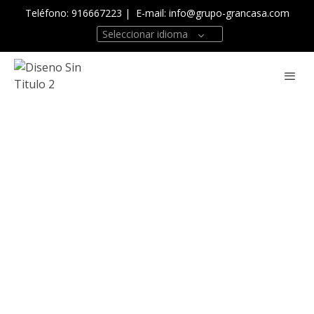
Teléfono: 916667223
| E-mail:
info@grupo-grancasa.com
Seleccionar idioma