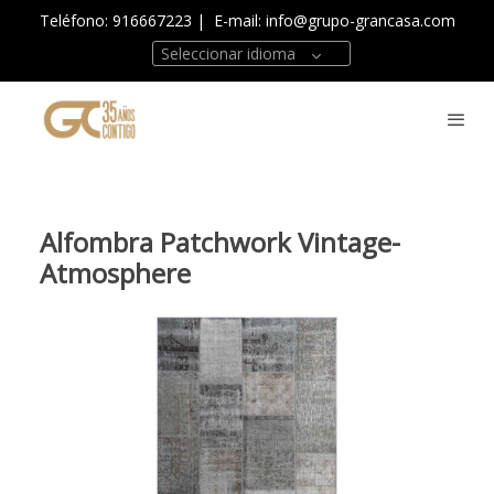
Teléfono: 916667223
| E-mail:
info@grupo-grancasa.com
Seleccionar idioma
Alfombra Patchwork Vintage-
Atmosphere