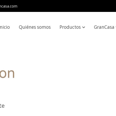
ncasa.com
Inicio
Quiénes somos
Productos
GranCasa
con
te