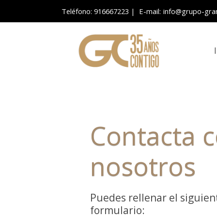
Teléfono: 916667223
| E-mail:
info@grupo-gra
Contacta 
nosotros
Puedes rellenar el siguien
formulario: