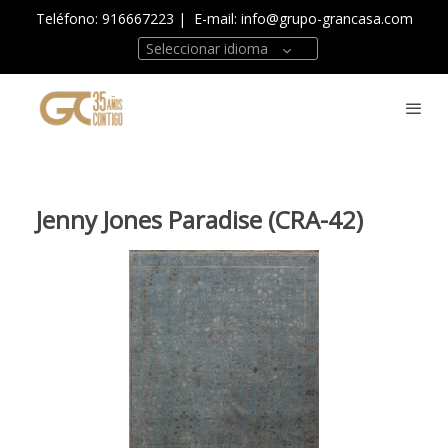
Teléfono: 916667223
| E-mail:
info@grupo-grancasa.com
Seleccionar idioma
Jenny Jones Paradise (CRA-42)